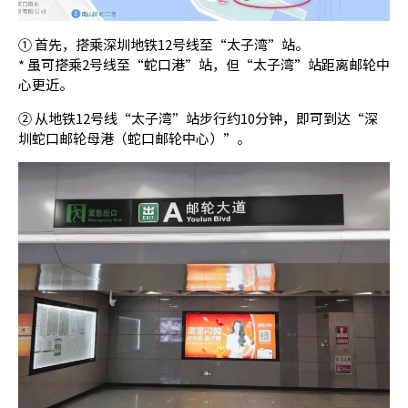
① 首先，搭乘深圳地铁12号线至“太子湾”站。
* 虽可搭乘2号线至“蛇口港”站，但“太子湾”站距离邮轮中
心更近。
② 从地铁12号线“太子湾”站步行约10分钟，即可到达“深
圳蛇口邮轮母港（蛇口邮轮中心）”。