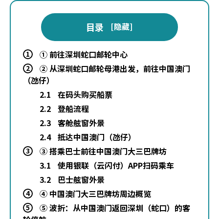
目录
[
隐藏
]
① 前往深圳蛇口邮轮中心
1
② 从深圳蛇口邮轮母港出发，前往中国澳门
2
（氹仔）
2.1
在码头购买船票
2.2
登船流程
2.3
客舱舷窗外景
2.4
抵达中国澳门（氹仔）
③ 搭乘巴士前往中国澳门大三巴牌坊
3
3.1
使用银联（云闪付）APP扫码乘车
3.2
巴士舷窗外景
④ 中国澳门大三巴牌坊周边概览
4
⑤ 波折：从中国澳门返回深圳（蛇口）的客
5