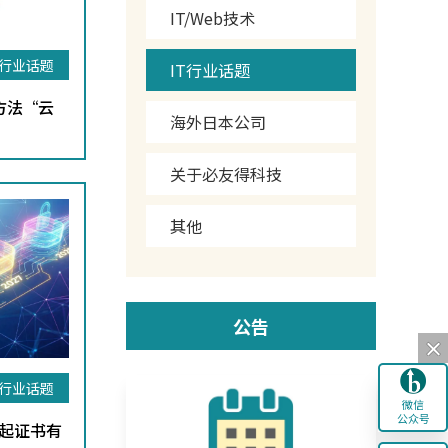
IT/Web技术
T行业话题
IT行业话题
方法“云
海外日本公司
关于必友得科技
其他
公告
T行业话题
微信
公众号
年起证书有