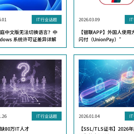
6.01
2026.03.09
IT行业话题
I
庭中文版无法切换语言？中
【银联APP】外国人使用
indows 系统许可证差异详解
闪付（UnionPay）”
1.26
2026.01.04
IT行业话题
I
缺80万IT人才
【SSL/TLS证书】2026