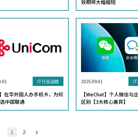
效期将大幅缩短
0.01
2025.09.01
IT行业话题
I
M】在华外国人办手机卡，为何
【WeChat】个人微信与
选中国联通
区别【3大核心差异】
›
1
2