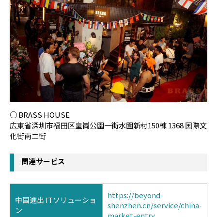
○ BRASS HOUSE
広東省深圳市福田区皇崗公園一街水圍新村150棟 1368 国際文
化街南二街
関連サービス
https://beyond-
中国進出 ITソリューショ
shenzhen.cn/service/china-
ン
market-entry