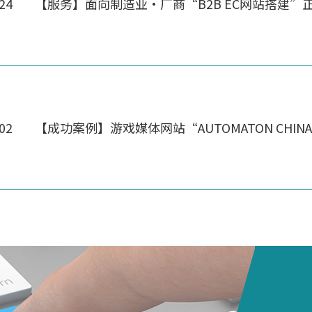
.24
【服务】面向制造业・厂商“B2B EC网站搭建”
.02
【成功案例】游戏媒体网站“AUTOMATON CHI