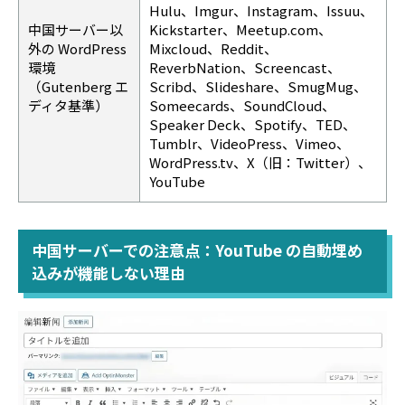
Hulu、Imgur、Instagram、Issuu、
中国サーバー以
Kickstarter、Meetup.com、
外の WordPress
Mixcloud、Reddit、
環境
ReverbNation、Screencast、
（Gutenberg エ
Scribd、Slideshare、SmugMug、
ディタ基準）
Someecards、SoundCloud、
Speaker Deck、Spotify、TED、
Tumblr、VideoPress、Vimeo、
WordPress.tv、X（旧：Twitter）、
YouTube
中国サーバーでの注意点：YouTube の自動埋め
込みが機能しない理由