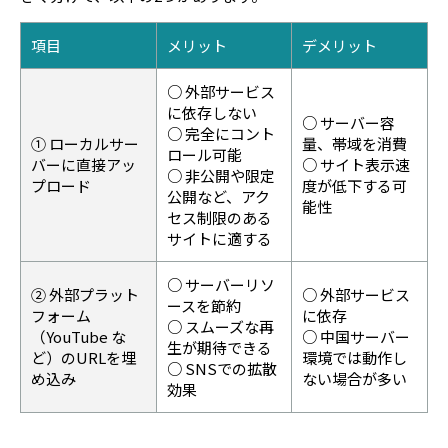
項目
メリット
デメリット
○ 外部サービス
に依存しない
○ サーバー容
○ 完全にコント
① ローカルサー
量、帯域を消費
ロール可能
バーに直接アッ
○ サイト表示速
○ 非公開や限定
プロード
度が低下する可
公開など、アク
能性
セス制限のある
サイトに適する
○ サーバーリソ
② 外部プラット
○ 外部サービス
ースを節約
フォーム
に依存
○ スムーズな再
（YouTube な
○ 中国サーバー
生が期待できる
ど）のURLを埋
環境では動作し
○ SNSでの拡散
め込み
ない場合が多い
効果