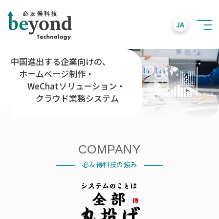
JA
中
国
進
出
す
る
企
業
向
け
の
、
ホ
ー
ム
ペ
ー
ジ
制
作
・
W
e
C
h
a
t
ソ
リ
ュ
ー
シ
ョ
ン
・
ク
ラ
ウ
ド
業
務
シ
ス
テ
ム
COMPANY
必友得科技の強み