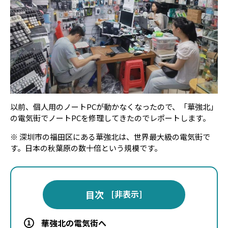
以前、個人用のノートPCが動かなくなったので、「華強北」
の電気街でノートPCを修理してきたのでレポートします。
※ 深圳市の福田区にある華強北は、世界最大級の電気街で
す。日本の秋葉原の数十倍という規模です。
目次
[
非表示
]
華強北の電気街へ
1