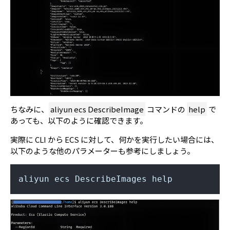
ちなみに、
aliyun ecs DescribeImage
コマンドの
help
で
あっても、以下のように確認できます。
実際に CLI から ECS に対して、何かを実行したい場合には、
以下のような他のパラメーターも参考にしましょう。
aliyun ecs DescribeImages help