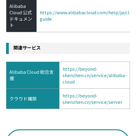
Alibaba
Cloud 公式
https://www.alibabacloud.com/help/ja/cli/in
ドキュメン
guide
ト
関連サービス
https://beyond-
Alibaba Cloud 総合支
shenzhen.cn/service/alibaba-
援
cloud
https://beyond-
クラウド構築
shenzhen.cn/service/server