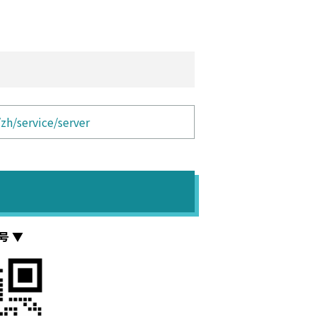
zh/service/server
号 ▼