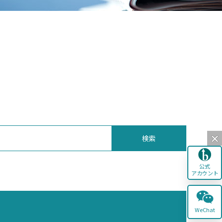
検索
公式
アカウント
WeChat