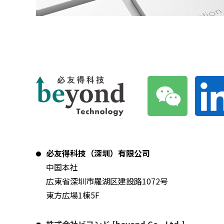
必友得科技（深圳）有限公司
中国本社
広東省深圳市羅湖区建設路1072号
東方広場1棟5F
株式会社ビヨンド [beyond Co., Ltd.]