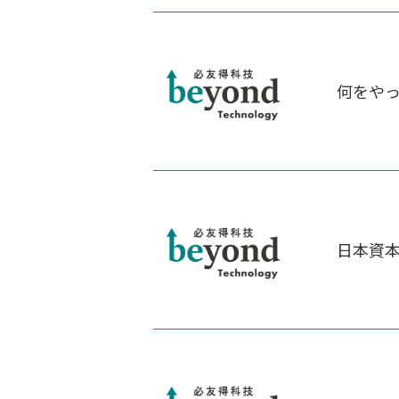
何をや
日本資