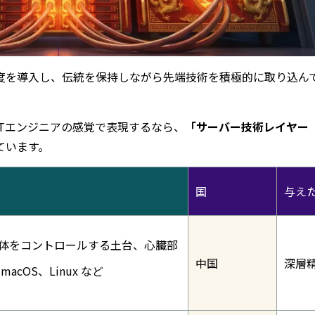
度を導入し、伝統を保持しながら先端技術を積極的に取り込ん
Tエンジニアの感覚で表現するなら、
「サーバー技術レイヤー（
ています。
国
与え
全体をコントロールする土台、心臓部
中国
深層
macOS、Linux など