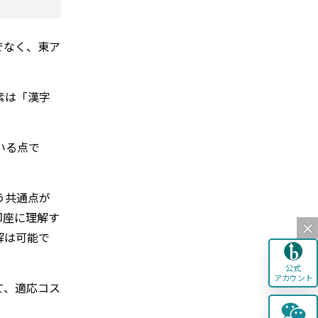
でなく、東ア
素は「漢字
いる点で
う共通点が
即座に理解す
解は可能で
公式
アカウント
て、適応コス