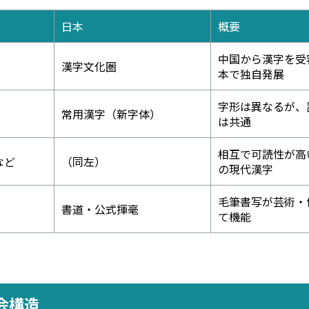
日本
概要
中国から漢字を受
漢字文化圏
本で独自発展
字形は異なるが、
常用漢字（新字体）
は共通
相互で可読性が高
など
（同左）
の現代漢字
毛筆書写が芸術・
書道・公式揮毫
て機能
会構造