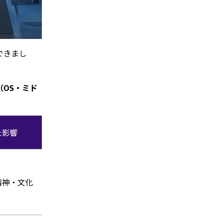
できまし
OS・ミド
た影響
浸透している文化・制度
・意味を視覚的に伝える漢字
・高度な文脈の意思疎通
精神・文化
・社会的な調和を重視する関係性
・年功や役割への秩序意識
・集団との一体感のある行動様式